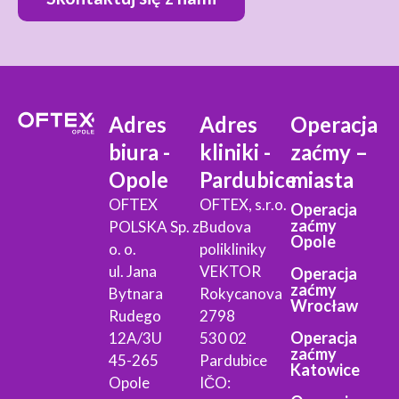
Adres
Adres
Operacja
biura -
kliniki -
zaćmy –
Opole
Pardubice
miasta
OFTEX
OFTEX, s.r.o.
Operacja
zaćmy
POLSKA Sp. z
Budova
Opole
o. o.
polikliniky
ul. Jana
VEKTOR
Operacja
zaćmy
Bytnara
Rokycanova
Wrocław
Rudego
2798
Operacja
12A/3U
530 02
zaćmy
45-265
Pardubice
Katowice
Opole
IČO: