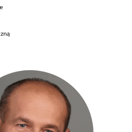
we
czną