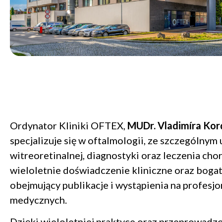
Ordynator Kliniki OFTEX,
MUDr. Vladimíra Kord
specjalizuje się w oftalmologii, ze szczególnym
witreoretinalnej, diagnostyki oraz leczenia cho
wieloletnie doświadczenie kliniczne oraz bog
obejmujący publikacje i wystąpienia na profesj
medycznych.
Dzięki wieloletniej praktyce oraz przeprowad