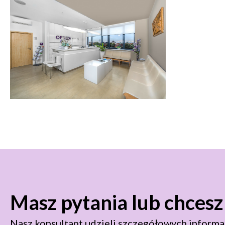
Masz pytania lub chces
Nasz konsultant udzieli szczegółowych informac