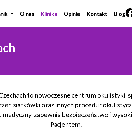
nik
O nas
Klinika
Opinie
Kontakt
Blog
ach
zechach to nowoczesne centrum okulistyki, sp
orzeń siatkówki oraz innych procedur okulisty
 medyczny, zapewnia bezpieczeństwo i wysoki
Pacjentem.