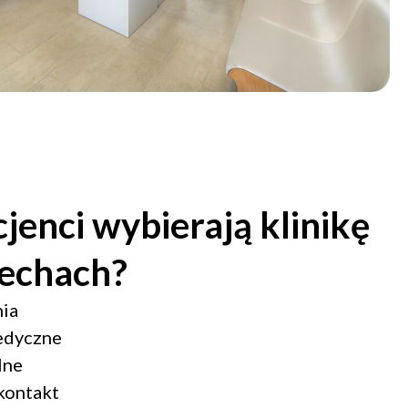
jenci wybierają klinikę
echach?
nia
edyczne
lne
kontakt