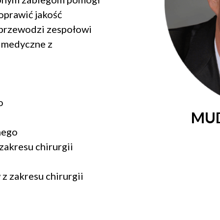
oprawić jakość
 przewodzi zespołowi
e medyczne z
o
MUD
o
nego
zakresu chirurgii
z zakresu chirurgii