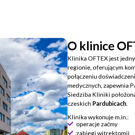
O klinice O
Klinika OFTEX jest jedn
regionie, oferującym ko
połączeniu doświadczeni
medycznych, zapewnia Pa
Siedziba Kliniki położona
czeskich
Pardubicach
.
Klinika wykonuje m.in.:
operacje zaćmy
zabiegi witrektomii