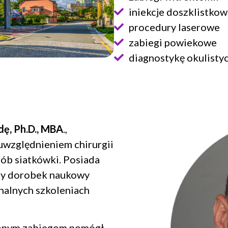
iniekcje doszklistko
procedury laserowe
zabiegi powiekowe
diagnostykę okulisty
ę, Ph.D., MBA
.,
 uwzględnieniem chirurgii
rób siatkówki. Posiada
aty dorobek naukowy
onalnych szkoleniach
zonym zabiegom pomógł