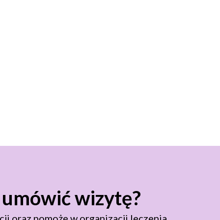
z umówić wizytę?
ji oraz pomoże w organizacji leczenia.