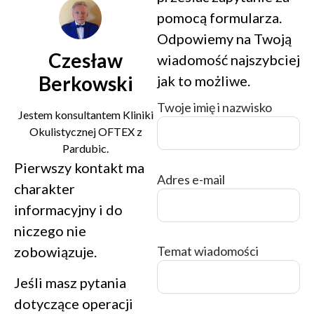
pomocą formularza.
Odpowiemy na Twoją
Czesław
wiadomość najszybciej
Berkowski
jak to możliwe.
Twoje imię i nazwisko
Jestem konsultantem Kliniki
Okulistycznej OFTEX z
Pardubic.
Pierwszy kontakt ma
Adres e-mail
charakter
informacyjny i do
niczego nie
Temat wiadomości
zobowiązuje.
Jeśli masz pytania
dotyczące operacji