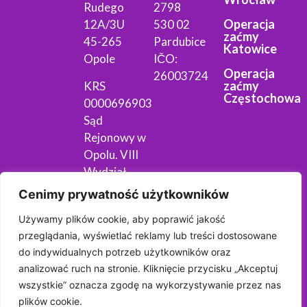
Rudego
2798
Operacja
12A/3U
530 02
zaćmy
45-265
Pardubice
Katowice
Opole
IČO:
Operacja
26003724
zaćmy
KRS
Częstochowa
0000696903
Sąd
Rejonowy w
Opolu. VIII
Wydział
Gospodarczy
Cenimy prywatność użytkowników
Krajowego
Używamy plików cookie, aby poprawić jakość
Rejestru
przeglądania, wyświetlać reklamy lub treści dostosowane
Sądowego.
do indywidualnych potrzeb użytkowników oraz
NIP 754-
analizować ruch na stronie. Kliknięcie przycisku „Akceptuj
315-78-67
wszystkie” oznacza zgodę na wykorzystywanie przez nas
Regon
plików cookie.