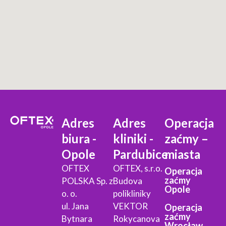
Adres
Adres
Operacja
biura -
kliniki -
zaćmy –
Opole
Pardubice
miasta
OFTEX
OFTEX, s.r.o.
Operacja
zaćmy
POLSKA Sp. z
Budova
Opole
o. o.
polikliniky
ul. Jana
VEKTOR
Operacja
zaćmy
Bytnara
Rokycanova
Wrocław